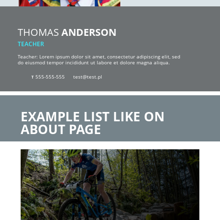
THOMAS
ANDERSON
TEACHER
Teacher: Lorem ipsum dolor sit amet, consectetur adipiscing elit, sed
do eiusmod tempor incididunt ut labore et dolore magna aliqua.
555-555-555
test@test.pl
T
EXAMPLE LIST LIKE ON
ABOUT PAGE